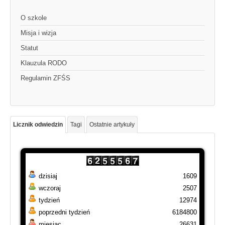
O szkole
Misja i wizja
Statut
Klauzula RODO
Regulamin ZFŚS
Licznik odwiedzin
Tagi
Ostatnie artykuły
dzisiaj
1609
wczoraj
2507
tydzień
12974
poprzedni tydzień
6184800
miesiąc
26631